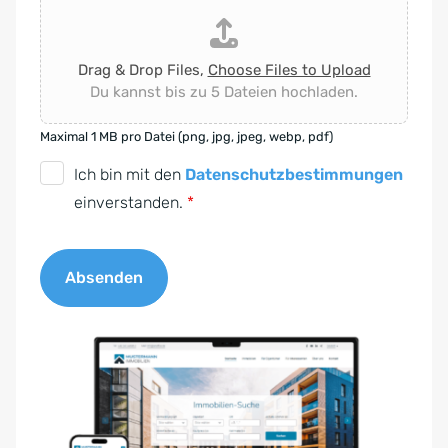
Drag & Drop Files,
Choose Files to Upload
Du kannst bis zu 5 Dateien hochladen.
Maximal 1 MB pro Datei (png, jpg, jpeg, webp, pdf)
D
Ich bin mit den
Datenschutzbestimmungen
S
einverstanden.
*
G
V
Absenden
O
-
A
E
l
i
t
n
e
v
r