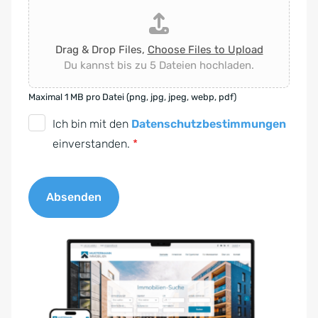
Drag & Drop Files,
Choose Files to Upload
Du kannst bis zu 5 Dateien hochladen.
Maximal 1 MB pro Datei (png, jpg, jpeg, webp, pdf)
D
Ich bin mit den
Datenschutzbestimmungen
S
einverstanden.
*
G
V
Absenden
O
-
A
E
l
i
t
n
e
v
r