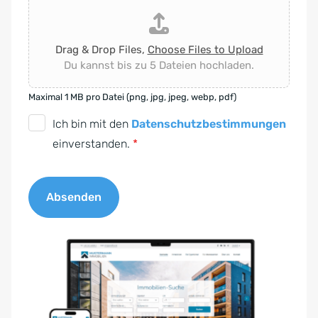
Drag & Drop Files,
Choose Files to Upload
Du kannst bis zu 5 Dateien hochladen.
Maximal 1 MB pro Datei (png, jpg, jpeg, webp, pdf)
D
Ich bin mit den
Datenschutzbestimmungen
S
einverstanden.
*
G
V
Absenden
O
-
A
E
l
i
t
n
e
v
r