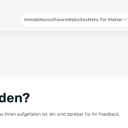
Header
Immobiliensoftware
Websites
Mehr für Makler
SEO und Content
W
Social Media
S
Social Ads
V
Google Ads
R
nden?
Newsletter-Pakete
B
Consulting
N
s Ihnen aufgefallen ist. Wir sind dankbar für Ihr Feedback.
Softwareschulunge