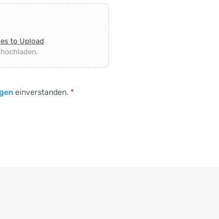
les to Upload
 hochladen.
gen
einverstanden.
*