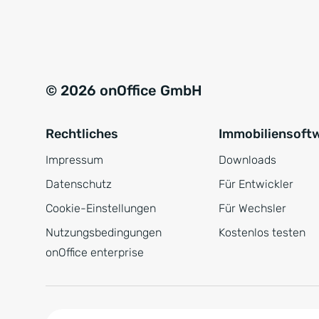
e
a
r
t
s
i
t
v
© 2026 onOffice GmbH
ä
e
n
:
Rechtliches
Immobiliensoft
d
n
Impressum
Downloads
i
Datenschutz
Für Entwickler
s
Cookie-Einstellungen
Für Wechsler
*
Nutzungsbedingungen
Kostenlos testen
onOffice enterprise