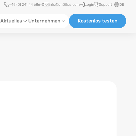
Schnellzugriff
+49 (0) 241 44 686-0
info@onOffice.com
Login
Support
DE
Aktuelles
Unternehmen
Kostenlos testen
ebinare
Über Uns
tatus-News
Partner und Kooperationen
eranstaltungen
Karriere
eferenzen
log
ewsletter
n