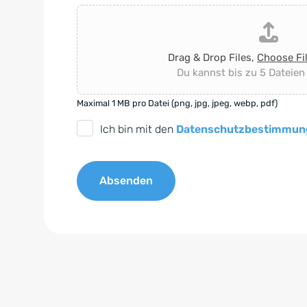
Drag & Drop Files,
Choose Fi
Du kannst bis zu 5 Dateien
Maximal 1 MB pro Datei (png, jpg, jpeg, webp, pdf)
D
Ich bin mit den
Datenschutzbestimmun
S
G
Absenden
V
O
A
-
l
E
t
i
e
n
r
v
n