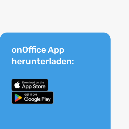
onOffice App
herunterladen: