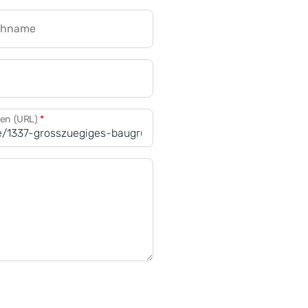
chname
CRM für Banken
den (URL)
*