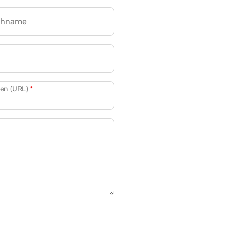
chname
CRM für Banken
den (URL)
*