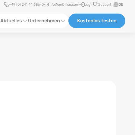
Schnellzugriff
+49 (0) 241 44 686-0
info@onOffice.com
Login
Support
DE
Aktuelles
Unternehmen
Kostenlos testen
ebinare
Über Uns
tatus-News
Partner und Kooperationen
eranstaltungen
Karriere
eferenzen
log
ewsletter
n