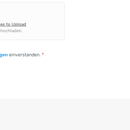
les to Upload
 hochladen.
gen
einverstanden.
*