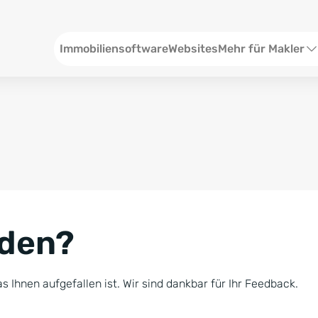
Header
Immobiliensoftware
Websites
Mehr für Makler
SEO und Content
W
Social Media
S
Social Ads
V
Google Ads
R
nden?
Newsletter-Pakete
B
Consulting
N
s Ihnen aufgefallen ist. Wir sind dankbar für Ihr Feedback.
Softwareschulunge