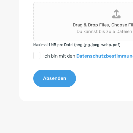
Drag & Drop Files,
Choose Fi
Du kannst bis zu 5 Dateien
Maximal 1 MB pro Datei (png, jpg, jpeg, webp, pdf)
D
Ich bin mit den
Datenschutzbestimmun
S
G
Absenden
V
O
A
-
l
E
t
i
e
n
r
v
n