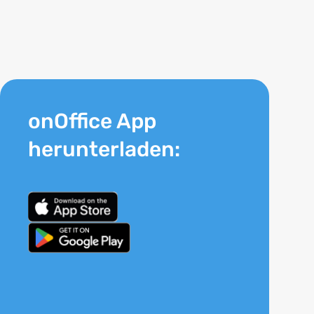
onOffice App
herunterladen: