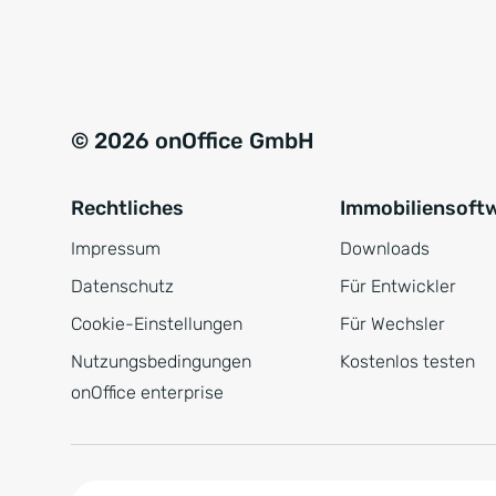
e
a
r
t
s
i
t
v
© 2026 onOffice GmbH
ä
e
n
:
Rechtliches
Immobiliensoft
d
n
Impressum
Downloads
i
Datenschutz
Für Entwickler
s
Cookie-Einstellungen
Für Wechsler
*
Nutzungsbedingungen
Kostenlos testen
onOffice enterprise