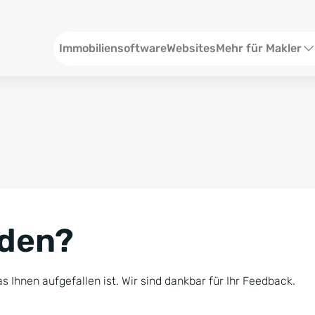
Header
Immobiliensoftware
Websites
Mehr für Makler
SEO und Content
W
Social Media
S
Social Ads
V
Google Ads
R
nden?
Newsletter-Pakete
B
Consulting
N
s Ihnen aufgefallen ist. Wir sind dankbar für Ihr Feedback.
Softwareschulunge