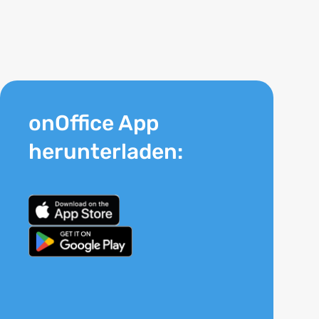
onOffice App
herunterladen: