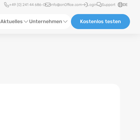
Schnellzugriff
+49 (0) 241 44 686-0
info@onOffice.com
Login
Support
DE
Aktuelles
Unternehmen
Kostenlos testen
ebinare
Über Uns
tatus-News
Partner und Kooperationen
eranstaltungen
Karriere
eferenzen
log
ewsletter
n