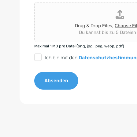
Drag & Drop Files,
Choose Fi
Du kannst bis zu 5 Dateien
Maximal 1 MB pro Datei (png, jpg, jpeg, webp, pdf)
D
Ich bin mit den
Datenschutzbestimmun
S
G
Absenden
V
O
A
-
l
E
t
i
e
n
r
v
n