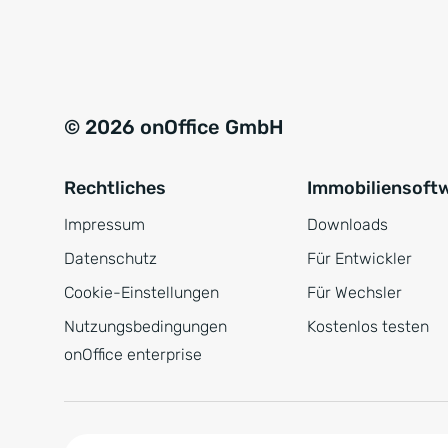
e
a
r
t
s
i
t
v
© 2026 onOffice GmbH
ä
e
n
:
Rechtliches
Immobiliensoft
d
n
Impressum
Downloads
i
Datenschutz
Für Entwickler
s
Cookie-Einstellungen
Für Wechsler
*
Nutzungsbedingungen
Kostenlos testen
onOffice enterprise