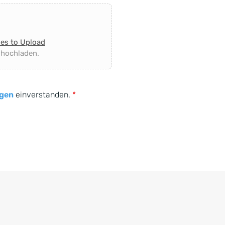
les to Upload
 hochladen.
gen
einverstanden.
*