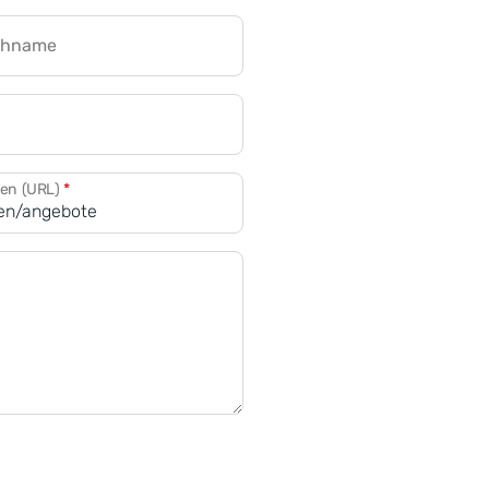
chname
CRM für Banken
den (URL)
*