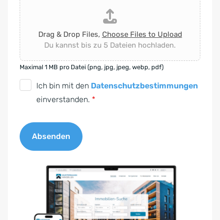
Drag & Drop Files,
Choose Files to Upload
Du kannst bis zu 5 Dateien hochladen.
Maximal 1 MB pro Datei (png, jpg, jpeg, webp, pdf)
D
Ich bin mit den
Datenschutzbestimmungen
S
einverstanden.
*
G
V
Absenden
O
-
A
E
l
i
t
n
e
v
r