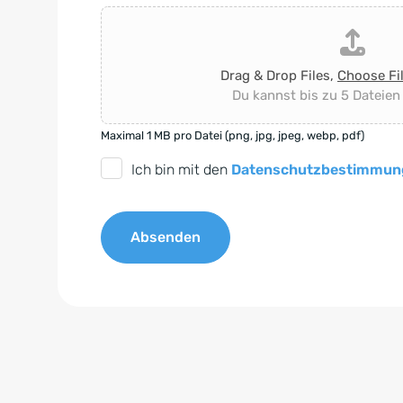
Drag & Drop Files,
Choose Fi
Du kannst bis zu 5 Dateien
Maximal 1 MB pro Datei (png, jpg, jpeg, webp, pdf)
D
Ich bin mit den
Datenschutzbestimmun
S
G
Absenden
V
O
A
-
l
E
t
i
e
n
r
v
n