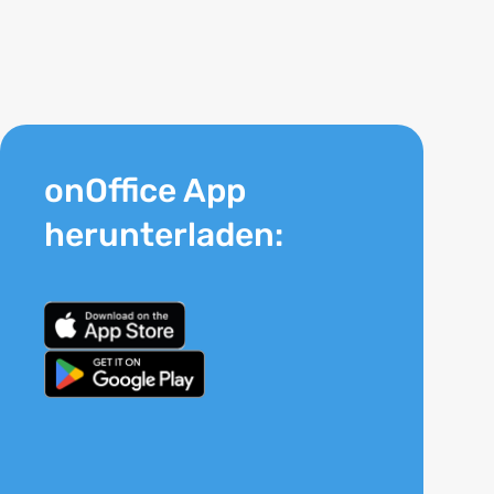
onOffice App
herunterladen: