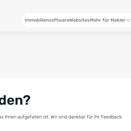
Header
Immobiliensoftware
Websites
Mehr für Makler
SEO und Content
W
Social Media
S
Social Ads
V
Google Ads
R
nden?
Newsletter-Pakete
B
Consulting
N
s Ihnen aufgefallen ist. Wir sind dankbar für Ihr Feedback.
Softwareschulunge