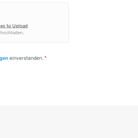
les to Upload
 hochladen.
gen
einverstanden.
*