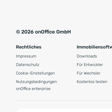
e
a
r
t
s
i
t
v
© 2026 onOffice GmbH
ä
e
n
:
Rechtliches
Immobiliensoft
d
n
Impressum
Downloads
i
Datenschutz
Für Entwickler
s
Cookie-Einstellungen
Für Wechsler
*
Nutzungsbedingungen
Kostenlos testen
onOffice enterprise