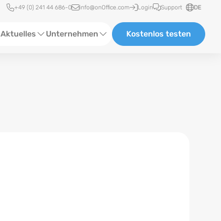
Schnellzugriff
+49 (0) 241 44 686-0
info@onOffice.com
Login
Support
DE
Aktuelles
Unternehmen
Kostenlos testen
ebinare
Über Uns
tatus-News
Partner und Kooperationen
eranstaltungen
Karriere
eferenzen
log
ewsletter
n