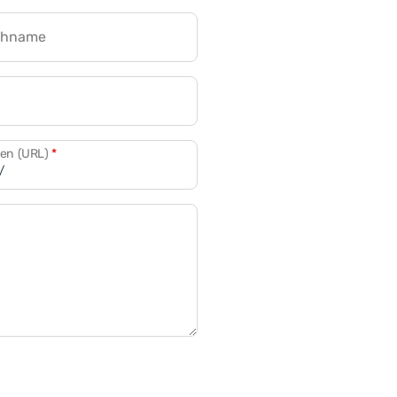
chname
CRM für Banken
den (URL)
*