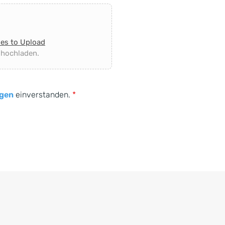
les to Upload
 hochladen.
gen
einverstanden.
*