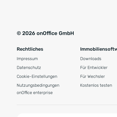
e
a
r
t
s
i
t
v
© 2026 onOffice GmbH
ä
e
n
:
Rechtliches
Immobiliensoft
d
n
Impressum
Downloads
i
Datenschutz
Für Entwickler
s
Cookie-Einstellungen
Für Wechsler
*
Nutzungsbedingungen
Kostenlos testen
onOffice enterprise