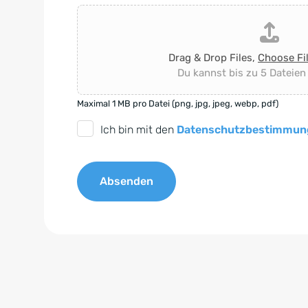
Drag & Drop Files,
Choose Fi
Du kannst bis zu 5 Dateien
Maximal 1 MB pro Datei (png, jpg, jpeg, webp, pdf)
D
Ich bin mit den
Datenschutzbestimmun
S
G
Absenden
V
O
A
-
l
E
t
i
e
n
r
v
n