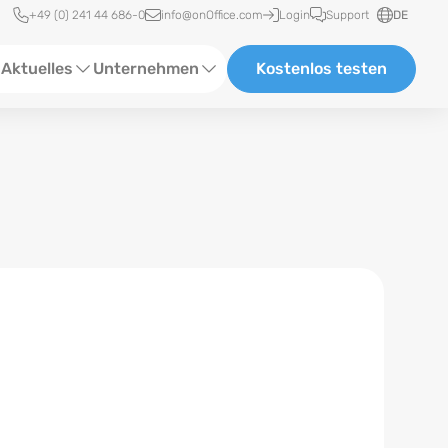
Schnellzugriff
+49 (0) 241 44 686-0
info@onOffice.com
Login
Support
DE
Aktuelles
Unternehmen
Kostenlos testen
ebinare
Über Uns
tatus-News
Partner und Kooperationen
eranstaltungen
Karriere
eferenzen
log
ewsletter
n