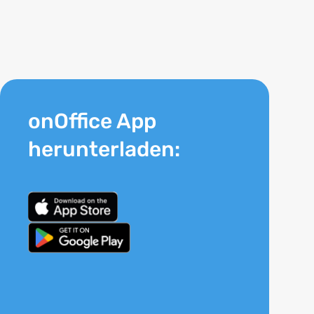
onOffice App
herunterladen: