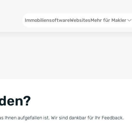
Header
Immobiliensoftware
Websites
Mehr für Makler
SEO und Content
W
Social Media
S
Social Ads
V
Google Ads
R
nden?
Newsletter-Pakete
B
Consulting
N
s Ihnen aufgefallen ist. Wir sind dankbar für Ihr Feedback.
Softwareschulunge