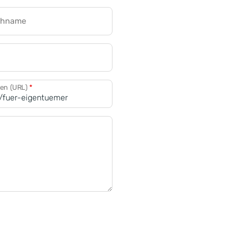
chname
CRM für Banken
den (URL)
*