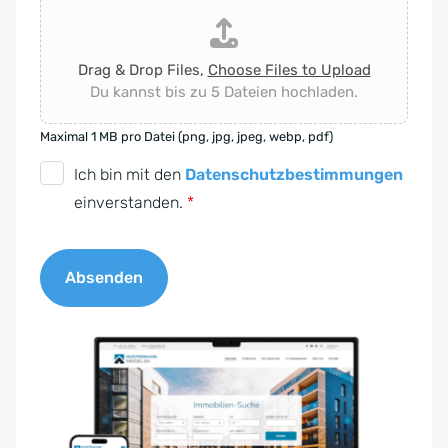
Drag & Drop Files,
Choose Files to Upload
Du kannst bis zu 5 Dateien hochladen.
Maximal 1 MB pro Datei (png, jpg, jpeg, webp, pdf)
D
Ich bin mit den
Datenschutzbestimmungen
S
einverstanden.
*
G
V
Absenden
O
-
A
E
l
i
t
n
e
v
r