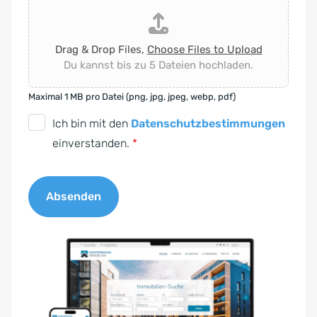
Drag & Drop Files,
Choose Files to Upload
Du kannst bis zu 5 Dateien hochladen.
Maximal 1 MB pro Datei (png, jpg, jpeg, webp, pdf)
D
Ich bin mit den
Datenschutzbestimmungen
S
einverstanden.
*
G
V
Absenden
O
-
A
E
l
i
t
n
e
v
r