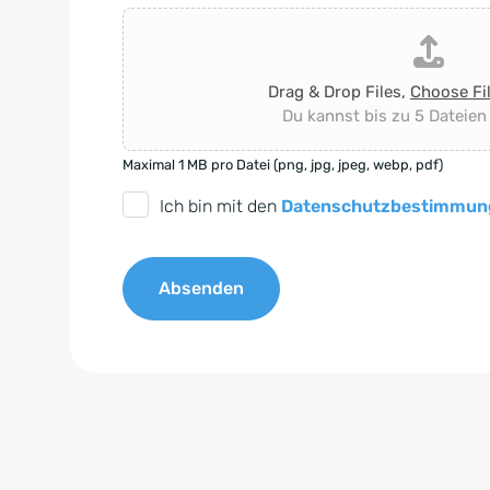
Drag & Drop Files,
Choose Fi
Du kannst bis zu 5 Dateien
Maximal 1 MB pro Datei (png, jpg, jpeg, webp, pdf)
D
Ich bin mit den
Datenschutzbestimmun
S
G
Absenden
V
O
A
-
l
E
t
i
e
n
r
v
n