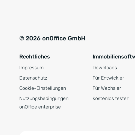
e
a
r
t
s
i
t
v
© 2026 onOffice GmbH
ä
e
n
:
Rechtliches
Immobiliensoft
d
n
Impressum
Downloads
i
Datenschutz
Für Entwickler
s
Cookie-Einstellungen
Für Wechsler
*
Nutzungsbedingungen
Kostenlos testen
onOffice enterprise