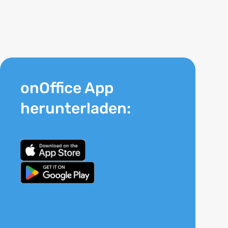
onOffice App
herunterladen: