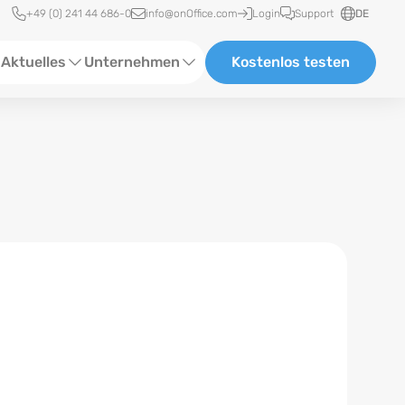
Schnellzugriff
+49 (0) 241 44 686-0
info@onOffice.com
Login
Support
DE
Aktuelles
Unternehmen
Kostenlos testen
ebinare
Über Uns
tatus-News
Partner und Kooperationen
eranstaltungen
Karriere
eferenzen
log
ewsletter
n