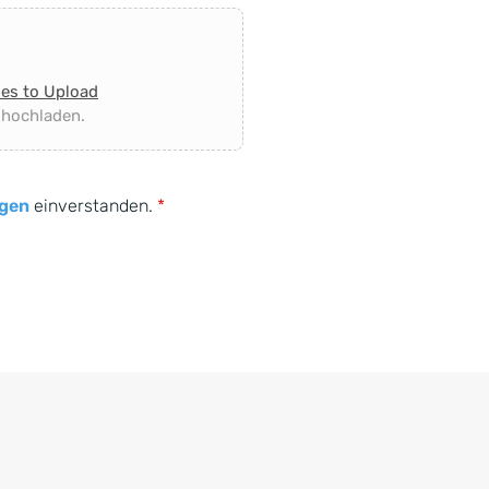
les to Upload
 hochladen.
gen
einverstanden.
*