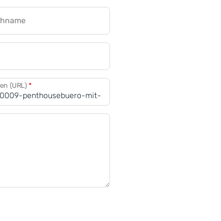
chname
CRM für Banken
den (URL)
*