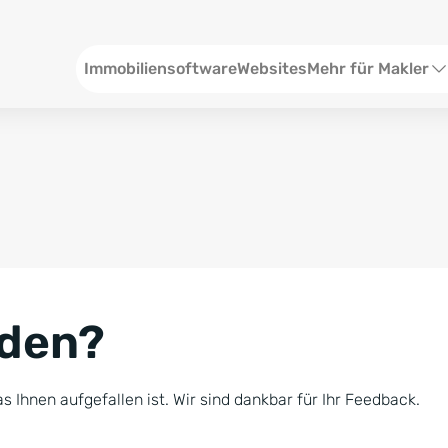
Header
Immobiliensoftware
Websites
Mehr für Makler
SEO und Content
W
Social Media
S
Social Ads
V
Google Ads
R
nden?
Newsletter-Pakete
B
Consulting
N
s Ihnen aufgefallen ist. Wir sind dankbar für Ihr Feedback.
Softwareschulunge