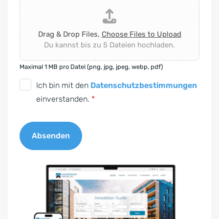
Drag & Drop Files,
Choose Files to Upload
Du kannst bis zu 5 Dateien hochladen.
Maximal 1 MB pro Datei (png, jpg, jpeg, webp, pdf)
D
Ich bin mit den
Datenschutzbestimmungen
S
einverstanden.
*
G
V
Absenden
O
-
A
E
l
i
t
n
e
v
r