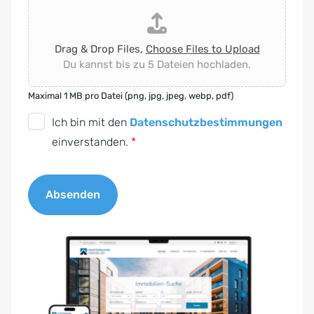
Drag & Drop Files,
Choose Files to Upload
Du kannst bis zu 5 Dateien hochladen.
Maximal 1 MB pro Datei (png, jpg, jpeg, webp, pdf)
D
Ich bin mit den
Datenschutzbestimmungen
S
einverstanden.
*
G
V
Absenden
O
-
A
E
l
i
t
n
e
v
r