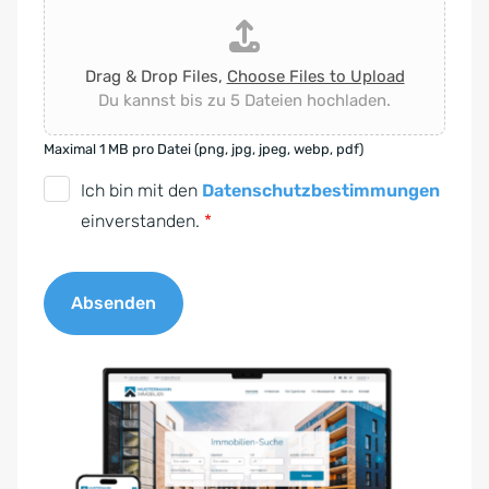
Drag & Drop Files,
Choose Files to Upload
Du kannst bis zu 5 Dateien hochladen.
Maximal 1 MB pro Datei (png, jpg, jpeg, webp, pdf)
D
Ich bin mit den
Datenschutzbestimmungen
S
einverstanden.
*
G
V
Absenden
O
-
A
E
l
i
t
n
e
v
r