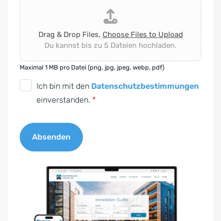
Drag & Drop Files,
Choose Files to Upload
Du kannst bis zu 5 Dateien hochladen.
Maximal 1 MB pro Datei (png, jpg, jpeg, webp, pdf)
D
Ich bin mit den
Datenschutzbestimmungen
S
einverstanden.
*
G
V
Absenden
O
-
A
E
l
i
t
n
e
v
r