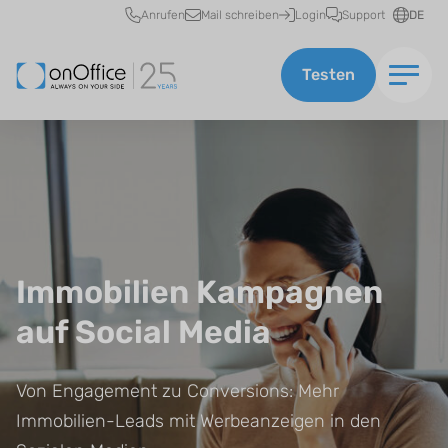
Schnellzugriff
Anrufen
Mail schreiben
Login
Support
DE
Testen
Immobilien Kampagnen
auf Social Media
Von Engagement zu Conversions: Mehr
Immobilien-Leads mit Werbeanzeigen in den