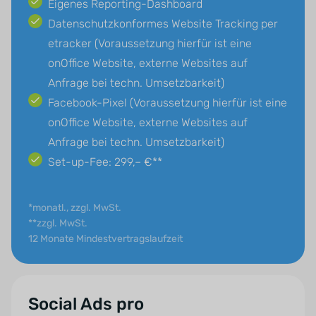
Eigenes Reporting-Dashboard
Datenschutzkonformes Website Tracking per
etracker (Voraussetzung hierfür ist eine
onOffice Website, externe Websites auf
Anfrage bei techn. Umsetzbarkeit)
Facebook-Pixel (Voraussetzung hierfür ist eine
onOffice Website, externe Websites auf
Anfrage bei techn. Umsetzbarkeit)
Set-up-Fee: 299,– €**
*monatl., zzgl. MwSt.
**zzgl. MwSt.
12 Monate Mindestvertragslaufzeit
Social Ads pro