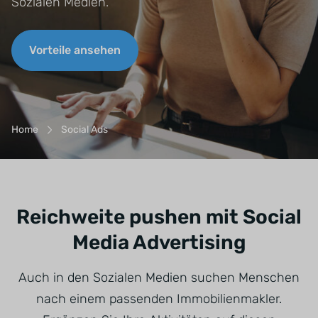
Sozialen Medien.
Vorteile ansehen
Breadcrumb-Navigation
Home
Social Ads
Reichweite pushen mit Social
Media Advertising
Auch in den Sozialen Medien suchen Menschen
nach einem passenden Immobilienmakler.