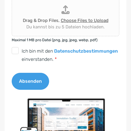
Drag & Drop Files,
Choose Files to Upload
Du kannst bis zu 5 Dateien hochladen.
Maximal 1 MB pro Datei (png, jpg, jpeg, webp, pdf)
D
Ich bin mit den
Datenschutzbestimmungen
S
einverstanden.
*
G
V
Absenden
O
-
A
E
l
i
t
n
e
v
r