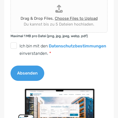
Drag & Drop Files,
Choose Files to Upload
Du kannst bis zu 5 Dateien hochladen.
Maximal 1 MB pro Datei (png, jpg, jpeg, webp, pdf)
D
Ich bin mit den
Datenschutzbestimmungen
S
einverstanden.
*
G
V
Absenden
O
-
A
E
l
i
t
n
e
v
r