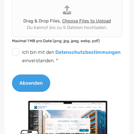
Drag & Drop Files,
Choose Files to Upload
Du kannst bis zu 5 Dateien hochladen.
Maximal 1 MB pro Datei (png, jpg, jpeg, webp, pdf)
D
Ich bin mit den
Datenschutzbestimmungen
S
einverstanden.
*
G
V
Absenden
O
-
A
E
l
i
t
n
e
v
r