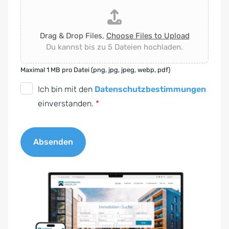
Drag & Drop Files,
Choose Files to Upload
Du kannst bis zu 5 Dateien hochladen.
Maximal 1 MB pro Datei (png, jpg, jpeg, webp, pdf)
D
Ich bin mit den
Datenschutzbestimmungen
S
einverstanden.
*
G
V
Absenden
O
-
A
E
l
i
t
n
e
v
r