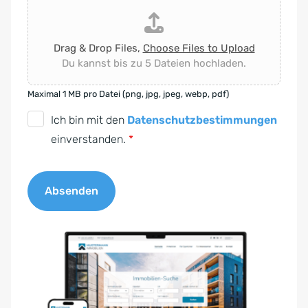
Drag & Drop Files,
Choose Files to Upload
Du kannst bis zu 5 Dateien hochladen.
Maximal 1 MB pro Datei (png, jpg, jpeg, webp, pdf)
D
Ich bin mit den
Datenschutzbestimmungen
S
einverstanden.
*
G
V
Absenden
O
-
A
E
l
i
t
n
e
v
r