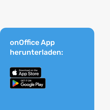
onOffice App
herunterladen: