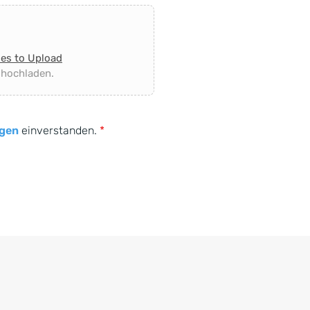
les to Upload
 hochladen.
gen
einverstanden.
*