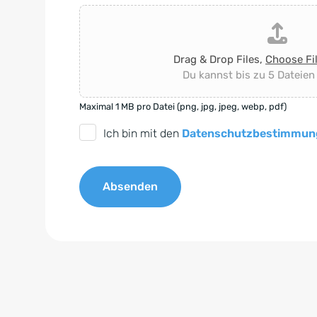
Drag & Drop Files,
Choose Fi
Du kannst bis zu 5 Dateien
Maximal 1 MB pro Datei (png, jpg, jpeg, webp, pdf)
D
Ich bin mit den
Datenschutzbestimmun
S
G
Absenden
V
O
A
-
l
E
t
i
e
n
r
v
n