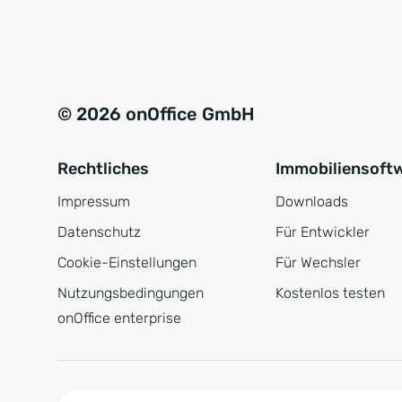
e
a
r
t
s
i
t
v
© 2026 onOffice GmbH
ä
e
n
:
Rechtliches
Immobiliensoft
d
n
Impressum
Downloads
i
Datenschutz
Für Entwickler
s
Cookie-Einstellungen
Für Wechsler
*
Nutzungsbedingungen
Kostenlos testen
onOffice enterprise