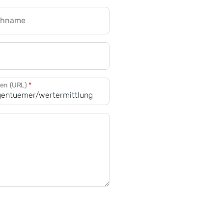
chname
CRM für Banken
den (URL)
*