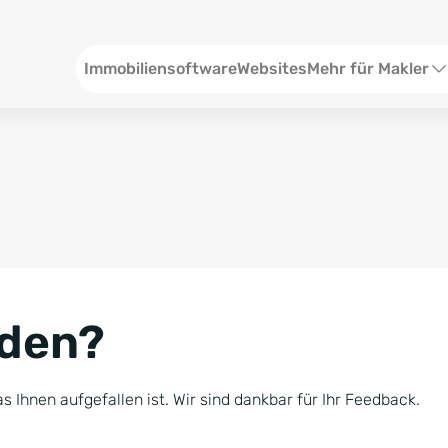
Header
Immobiliensoftware
Websites
Mehr für Makler
SEO und Content
W
Social Media
S
Social Ads
V
Google Ads
R
nden?
Newsletter-Pakete
B
Consulting
N
s Ihnen aufgefallen ist. Wir sind dankbar für Ihr Feedback.
Softwareschulunge