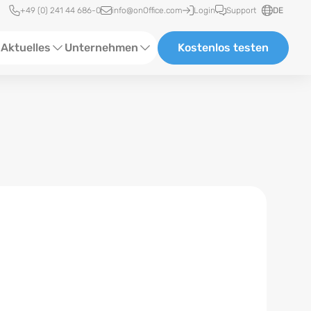
Schnellzugriff
+49 (0) 241 44 686-0
info@onOffice.com
Login
Support
DE
Aktuelles
Unternehmen
Kostenlos testen
ebinare
Über Uns
tatus-News
Partner und Kooperationen
eranstaltungen
Karriere
eferenzen
log
ewsletter
n