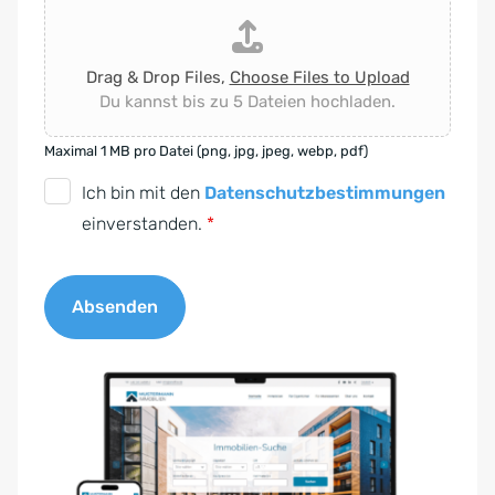
Drag & Drop Files,
Choose Files to Upload
Du kannst bis zu 5 Dateien hochladen.
Maximal 1 MB pro Datei (png, jpg, jpeg, webp, pdf)
D
Ich bin mit den
Datenschutzbestimmungen
S
einverstanden.
*
G
V
Absenden
O
-
A
E
l
i
t
n
e
v
r