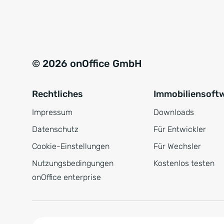
e
a
r
t
s
i
t
v
© 2026 onOffice GmbH
ä
e
n
:
Rechtliches
Immobiliensoft
d
n
Impressum
Downloads
i
Datenschutz
Für Entwickler
s
Cookie-Einstellungen
Für Wechsler
*
Nutzungsbedingungen
Kostenlos testen
onOffice enterprise