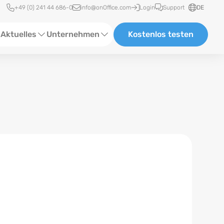
Schnellzugriff
+49 (0) 241 44 686-0
info@onOffice.com
Login
Support
DE
Aktuelles
Unternehmen
Kostenlos testen
ebinare
Über Uns
tatus-News
Partner und Kooperationen
eranstaltungen
Karriere
eferenzen
log
ewsletter
n