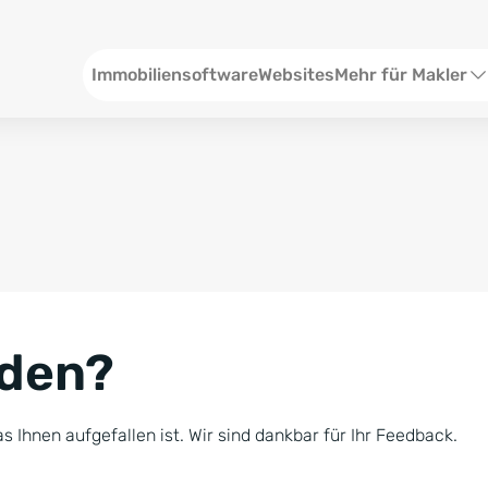
Header
Immobiliensoftware
Websites
Mehr für Makler
SEO und Content
W
Social Media
S
Social Ads
V
Google Ads
R
nden?
Newsletter-Pakete
B
Consulting
N
s Ihnen aufgefallen ist. Wir sind dankbar für Ihr Feedback.
Softwareschulunge