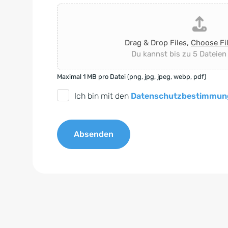
Drag & Drop Files,
Choose Fi
Du kannst bis zu 5 Dateien
Maximal 1 MB pro Datei (png, jpg, jpeg, webp, pdf)
D
Ich bin mit den
Datenschutzbestimmun
S
G
Absenden
V
O
A
-
l
E
t
i
e
n
r
v
n