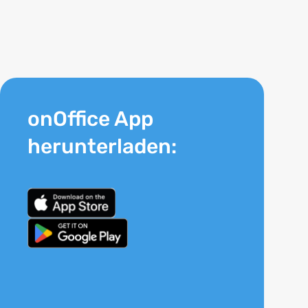
onOffice App
herunterladen: