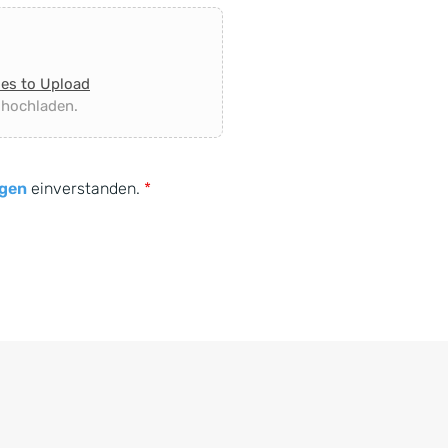
les to Upload
 hochladen.
gen
einverstanden.
*