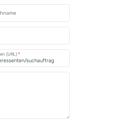
chname
CRM für Banken
den (URL)
*