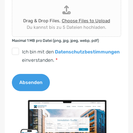
Drag & Drop Files,
Choose Files to Upload
Du kannst bis zu 5 Dateien hochladen.
Maximal 1 MB pro Datei (png, jpg, jpeg, webp, pdf)
D
Ich bin mit den
Datenschutzbestimmungen
S
einverstanden.
*
G
V
Absenden
O
-
A
E
l
i
t
n
e
v
r