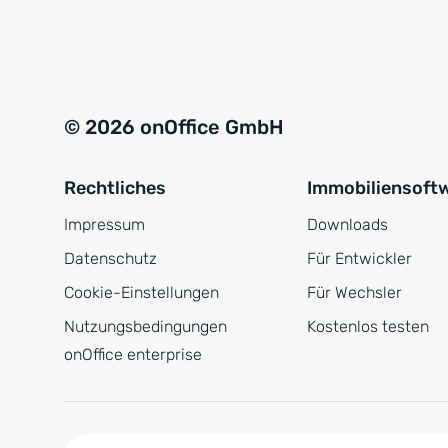
e
a
r
t
s
i
t
v
© 2026 onOffice GmbH
ä
e
n
:
Rechtliches
Immobiliensoft
d
n
Impressum
Downloads
i
Datenschutz
Für Entwickler
s
Cookie-Einstellungen
Für Wechsler
*
Nutzungsbedingungen
Kostenlos testen
onOffice enterprise