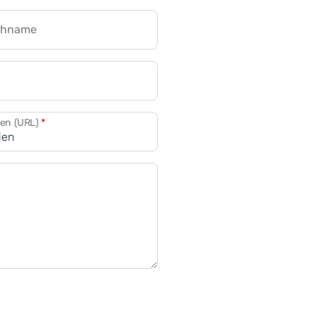
chname
CRM für Banken
den (URL)
*