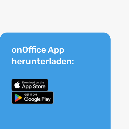
onOffice App
herunterladen: