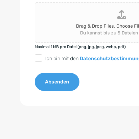
Drag & Drop Files,
Choose Fi
Du kannst bis zu 5 Dateien
Maximal 1 MB pro Datei (png, jpg, jpeg, webp, pdf)
D
Ich bin mit den
Datenschutzbestimmun
S
G
Absenden
V
O
A
-
l
E
t
i
e
n
r
v
n