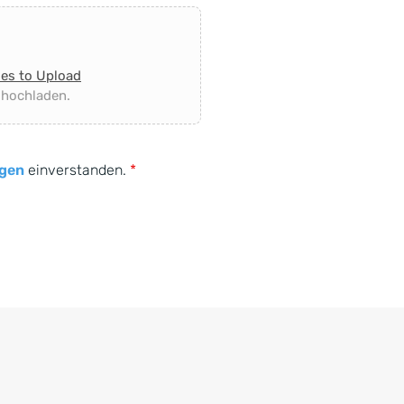
les to Upload
 hochladen.
gen
einverstanden.
*