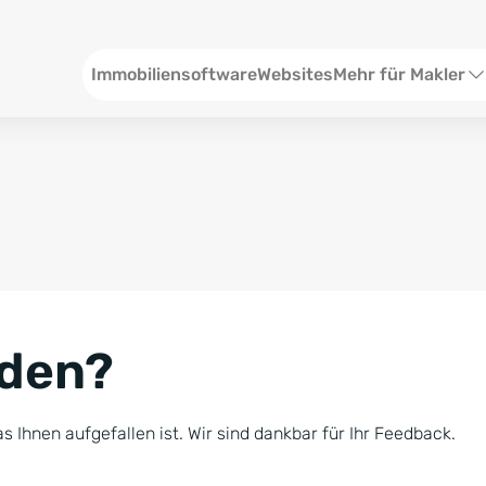
Header
Immobiliensoftware
Websites
Mehr für Makler
SEO und Content
W
Social Media
S
Social Ads
V
Google Ads
R
nden?
Newsletter-Pakete
B
Consulting
N
s Ihnen aufgefallen ist. Wir sind dankbar für Ihr Feedback.
Softwareschulunge