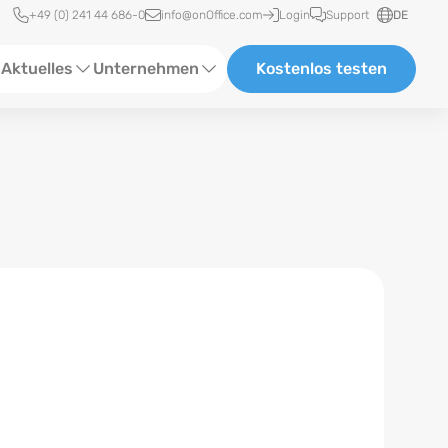
Schnellzugriff
+49 (0) 241 44 686-0
info@onOffice.com
Login
Support
DE
Aktuelles
Unternehmen
Kostenlos testen
ebinare
Über Uns
tatus-News
Partner und Kooperationen
eranstaltungen
Karriere
eferenzen
log
ewsletter
n