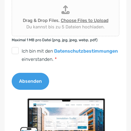
Drag & Drop Files,
Choose Files to Upload
Du kannst bis zu 5 Dateien hochladen.
Maximal 1 MB pro Datei (png, jpg, jpeg, webp, pdf)
D
Ich bin mit den
Datenschutzbestimmungen
S
einverstanden.
*
G
V
Absenden
O
-
A
E
l
i
t
n
e
v
r