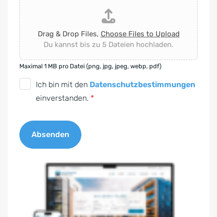
Drag & Drop Files,
Choose Files to Upload
Du kannst bis zu 5 Dateien hochladen.
Maximal 1 MB pro Datei (png, jpg, jpeg, webp, pdf)
D
Ich bin mit den
Datenschutzbestimmungen
S
einverstanden.
*
G
V
Absenden
O
-
A
E
l
i
t
n
e
v
r