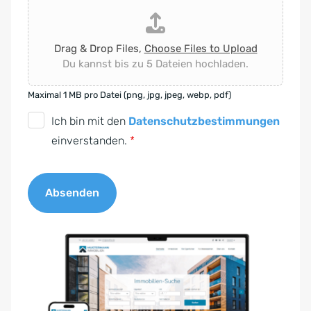
Drag & Drop Files,
Choose Files to Upload
Du kannst bis zu 5 Dateien hochladen.
Maximal 1 MB pro Datei (png, jpg, jpeg, webp, pdf)
D
Ich bin mit den
Datenschutzbestimmungen
S
einverstanden.
*
G
V
Absenden
O
-
A
E
l
i
t
n
e
v
r