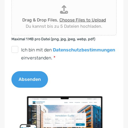
Drag & Drop Files,
Choose Files to Upload
Du kannst bis zu 5 Dateien hochladen.
Maximal 1 MB pro Datei (png, jpg, jpeg, webp, pdf)
D
Ich bin mit den
Datenschutzbestimmungen
S
einverstanden.
*
G
V
Absenden
O
-
A
E
l
i
t
n
e
v
r