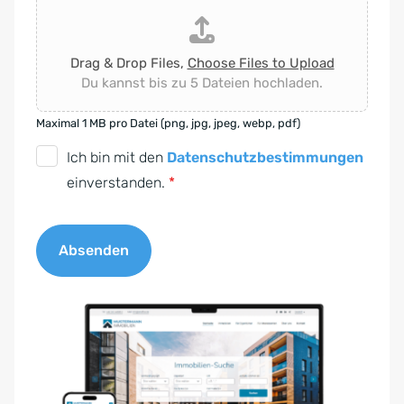
Drag & Drop Files,
Choose Files to Upload
Du kannst bis zu 5 Dateien hochladen.
Maximal 1 MB pro Datei (png, jpg, jpeg, webp, pdf)
D
Ich bin mit den
Datenschutzbestimmungen
S
einverstanden.
*
G
V
Absenden
O
-
A
E
l
i
t
n
e
v
r