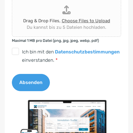
Drag & Drop Files,
Choose Files to Upload
Du kannst bis zu 5 Dateien hochladen.
Maximal 1 MB pro Datei (png, jpg, jpeg, webp, pdf)
D
Ich bin mit den
Datenschutzbestimmungen
S
einverstanden.
*
G
V
Absenden
O
-
A
E
l
i
t
n
e
v
r