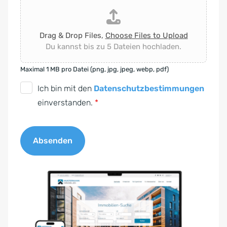
Drag & Drop Files,
Choose Files to Upload
Du kannst bis zu 5 Dateien hochladen.
Maximal 1 MB pro Datei (png, jpg, jpeg, webp, pdf)
D
Ich bin mit den
Datenschutzbestimmungen
S
einverstanden.
*
G
V
Absenden
O
-
A
E
l
i
t
n
e
v
r