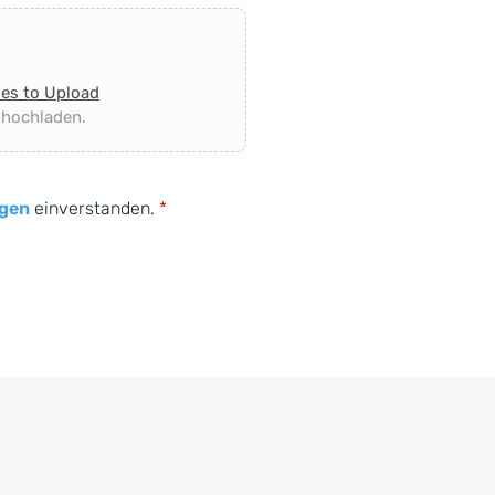
les to Upload
 hochladen.
gen
einverstanden.
*