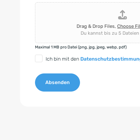
Drag & Drop Files,
Choose Fi
Du kannst bis zu 5 Dateien
Maximal 1 MB pro Datei (png, jpg, jpeg, webp, pdf)
D
Ich bin mit den
Datenschutzbestimmun
S
G
Absenden
V
O
A
-
l
E
t
i
e
n
r
v
n