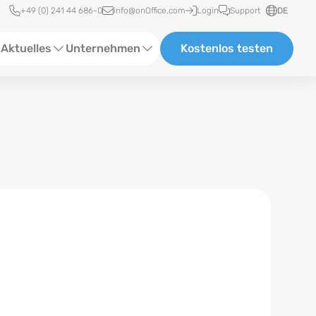
Schnellzugriff
+49 (0) 241 44 686-0
info@onOffice.com
Login
Support
DE
Aktuelles
Unternehmen
Kostenlos testen
ebinare
Über Uns
tatus-News
Partner und Kooperationen
eranstaltungen
Karriere
eferenzen
log
ewsletter
n