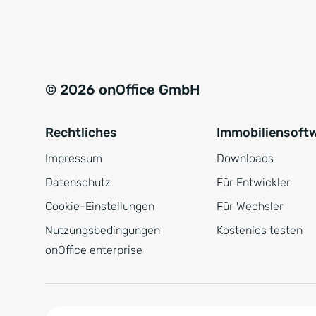
e
a
r
t
s
i
t
v
© 2026 onOffice GmbH
ä
e
n
:
Rechtliches
Immobiliensoft
d
n
Impressum
Downloads
i
Datenschutz
Für Entwickler
s
Cookie-Einstellungen
Für Wechsler
*
Nutzungsbedingungen
Kostenlos testen
onOffice enterprise