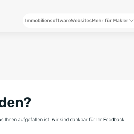
Header
Immobiliensoftware
Websites
Mehr für Makler
SEO und Content
W
Social Media
S
Social Ads
V
Google Ads
R
nden?
Newsletter-Pakete
B
Consulting
N
s Ihnen aufgefallen ist. Wir sind dankbar für Ihr Feedback.
Softwareschulunge