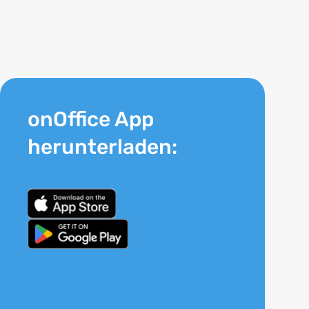
onOffice App
herunterladen: