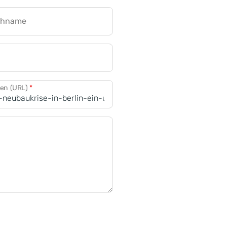
chname
CRM für Banken
den (URL)
*