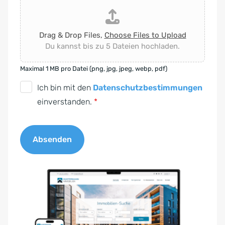
Drag & Drop Files,
Choose Files to Upload
Du kannst bis zu 5 Dateien hochladen.
Maximal 1 MB pro Datei (png, jpg, jpeg, webp, pdf)
D
Ich bin mit den
Datenschutzbestimmungen
S
einverstanden.
*
G
V
Absenden
O
-
A
E
l
i
t
n
e
v
r