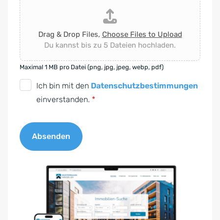
Drag & Drop Files,
Choose Files to Upload
Du kannst bis zu 5 Dateien hochladen.
Maximal 1 MB pro Datei (png, jpg, jpeg, webp, pdf)
D
Ich bin mit den
Datenschutzbestimmungen
S
einverstanden.
*
G
V
Absenden
O
-
A
E
l
i
t
n
e
v
r