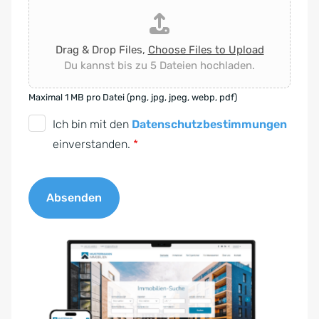
Drag & Drop Files,
Choose Files to Upload
Du kannst bis zu 5 Dateien hochladen.
Maximal 1 MB pro Datei (png, jpg, jpeg, webp, pdf)
D
Ich bin mit den
Datenschutzbestimmungen
S
einverstanden.
*
G
V
Absenden
O
-
A
E
l
i
t
n
e
v
r