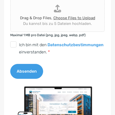
Drag & Drop Files,
Choose Files to Upload
Du kannst bis zu 5 Dateien hochladen.
Maximal 1 MB pro Datei (png, jpg, jpeg, webp, pdf)
D
Ich bin mit den
Datenschutzbestimmungen
S
einverstanden.
*
G
V
Absenden
O
-
A
E
l
i
t
n
e
v
r