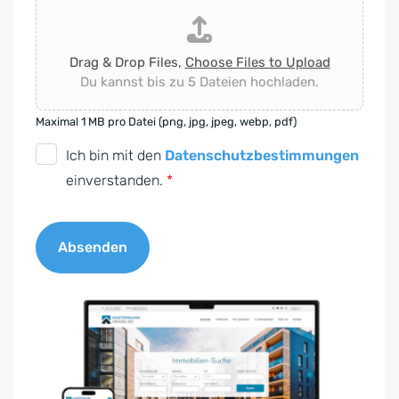
Drag & Drop Files,
Choose Files to Upload
Du kannst bis zu 5 Dateien hochladen.
Maximal 1 MB pro Datei (png, jpg, jpeg, webp, pdf)
D
Ich bin mit den
Datenschutzbestimmungen
S
einverstanden.
*
G
V
Absenden
O
-
A
E
l
i
t
n
e
v
r