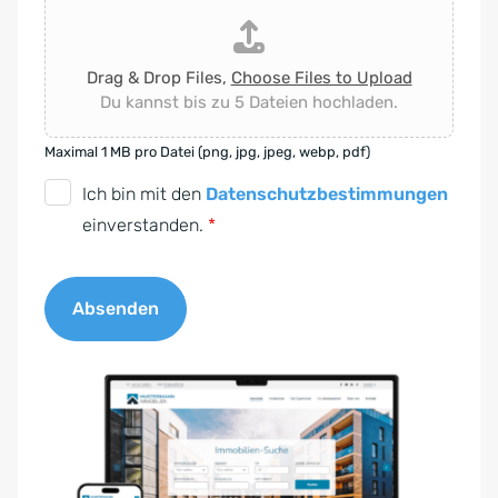
Drag & Drop Files,
Choose Files to Upload
Du kannst bis zu 5 Dateien hochladen.
Maximal 1 MB pro Datei (png, jpg, jpeg, webp, pdf)
D
Ich bin mit den
Datenschutzbestimmungen
S
einverstanden.
*
G
V
Absenden
O
-
A
E
l
i
t
n
e
v
r