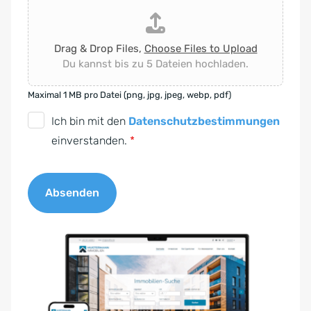
Drag & Drop Files,
Choose Files to Upload
Du kannst bis zu 5 Dateien hochladen.
Maximal 1 MB pro Datei (png, jpg, jpeg, webp, pdf)
D
Ich bin mit den
Datenschutzbestimmungen
S
einverstanden.
*
G
V
Absenden
O
-
A
E
l
i
t
n
e
v
r