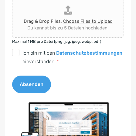
Drag & Drop Files,
Choose Files to Upload
Du kannst bis zu 5 Dateien hochladen.
Maximal 1 MB pro Datei (png, jpg, jpeg, webp, pdf)
D
Ich bin mit den
Datenschutzbestimmungen
S
einverstanden.
*
G
V
Absenden
O
-
A
E
l
i
t
n
e
v
r