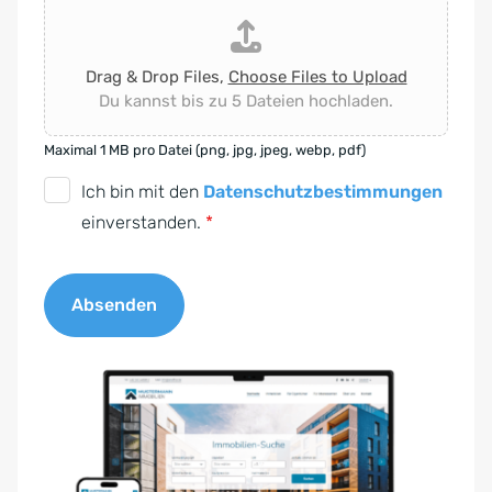
Drag & Drop Files,
Choose Files to Upload
Du kannst bis zu 5 Dateien hochladen.
Maximal 1 MB pro Datei (png, jpg, jpeg, webp, pdf)
D
Ich bin mit den
Datenschutzbestimmungen
S
einverstanden.
*
G
V
Absenden
O
-
A
E
l
i
t
n
e
v
r