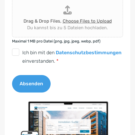
Drag & Drop Files,
Choose Files to Upload
Du kannst bis zu 5 Dateien hochladen.
Maximal 1 MB pro Datei (png, jpg, jpeg, webp, pdf)
D
Ich bin mit den
Datenschutzbestimmungen
S
einverstanden.
*
G
V
Absenden
O
-
A
E
l
i
t
n
e
v
r