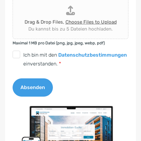
Drag & Drop Files,
Choose Files to Upload
Du kannst bis zu 5 Dateien hochladen.
Maximal 1 MB pro Datei (png, jpg, jpeg, webp, pdf)
D
Ich bin mit den
Datenschutzbestimmungen
S
einverstanden.
*
G
V
Absenden
O
-
A
E
l
i
t
n
e
v
r