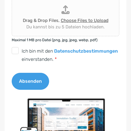
Drag & Drop Files,
Choose Files to Upload
Du kannst bis zu 5 Dateien hochladen.
Maximal 1 MB pro Datei (png, jpg, jpeg, webp, pdf)
D
Ich bin mit den
Datenschutzbestimmungen
S
einverstanden.
*
G
V
Absenden
O
-
A
E
l
i
t
n
e
v
r