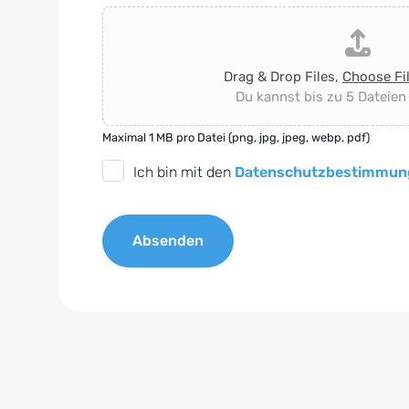
Drag & Drop Files,
Choose Fi
Du kannst bis zu 5 Dateien
Maximal 1 MB pro Datei (png, jpg, jpeg, webp, pdf)
D
Ich bin mit den
Datenschutzbestimmun
S
G
Absenden
V
O
A
-
l
E
t
i
e
n
r
v
n