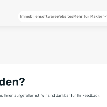
Header
Immobiliensoftware
Websites
Mehr für Makler
SEO und Content
W
Social Media
S
Social Ads
V
Google Ads
R
nden?
Newsletter-Pakete
B
Consulting
N
s Ihnen aufgefallen ist. Wir sind dankbar für Ihr Feedback.
Softwareschulunge