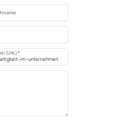
chname
CRM für Banken
den (URL)
*