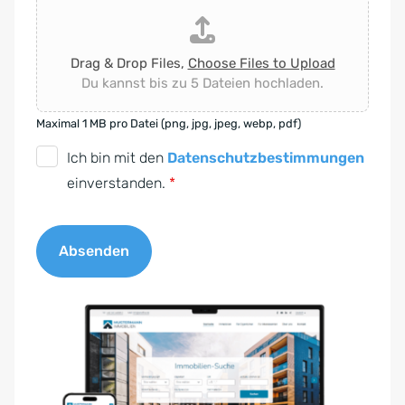
Drag & Drop Files,
Choose Files to Upload
Du kannst bis zu 5 Dateien hochladen.
Maximal 1 MB pro Datei (png, jpg, jpeg, webp, pdf)
D
Ich bin mit den
Datenschutzbestimmungen
S
einverstanden.
*
G
V
Absenden
O
-
A
E
l
i
t
n
e
v
r