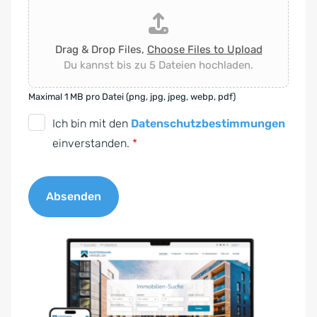
Drag & Drop Files,
Choose Files to Upload
Du kannst bis zu 5 Dateien hochladen.
Maximal 1 MB pro Datei (png, jpg, jpeg, webp, pdf)
D
Ich bin mit den
Datenschutzbestimmungen
S
einverstanden.
*
G
V
Absenden
O
-
A
E
l
i
t
n
e
v
r